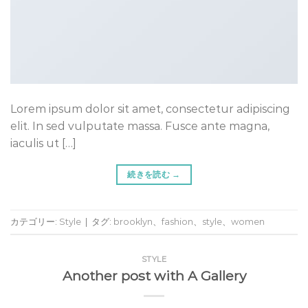
Lorem ipsum dolor sit amet, consectetur adipiscing
elit. In sed vulputate massa. Fusce ante magna,
iaculis ut […]
続きを読む
→
カテゴリー:
Style
|
タグ:
brooklyn
、
fashion
、
style
、
women
STYLE
Another post with A Gallery