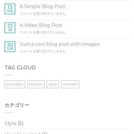
post
A Simple Blog Post
13
with
10月
A
コメントを受け付けていません
A
Simple
Gallery
Blog
A Video Blog Post
は
01
Post
1月
A
コメントを受け付けていません
は
Video
Blog
Just a cool blog post with Images
30
Post
12月
Just
コメントを受け付けていません
は
a
cool
blog
TAG CLOUD
post
with
Images
brooklyn
fashion
style
women
は
カテゴリー
Style
(5)