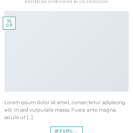
POSTED ON
2013年12月16日
BY
GOLFRIEND2001
16
12月
Lorem ipsum dolor sit amet, consectetur adipiscing
elit. In sed vulputate massa. Fusce ante magna,
iaculis ut […]
続きを読む
→