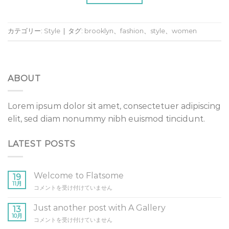
カテゴリー:
Style
|
タグ:
brooklyn
、
fashion
、
style
、
women
ABOUT
Lorem ipsum dolor sit amet, consectetuer adipiscing
elit, sed diam nonummy nibh euismod tincidunt.
LATEST POSTS
Welcome to Flatsome
19
11月
Welcome
コメントを受け付けていません
to
Flatsome
Just another post with A Gallery
13
は
10月
Just
コメントを受け付けていません
another