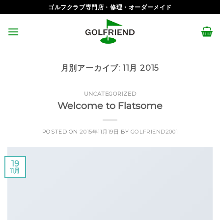
Skip
ゴルフクラブ専門店・修理・オーダーメイド
to
content
月別アーカイブ:
11月 2015
UNCATEGORIZED
Welcome to Flatsome
POSTED ON
2015年11月19日
BY
GOLFRIEND2001
19
11月