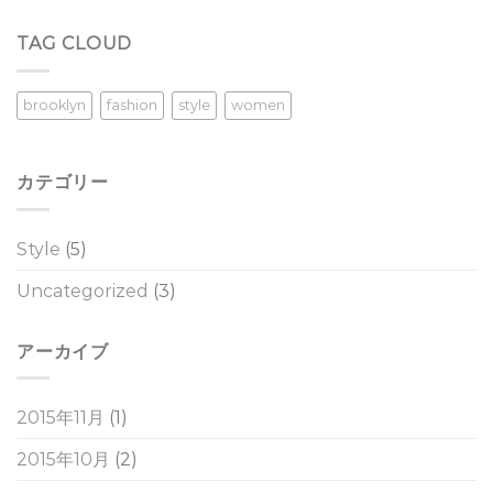
a
cool
blog
TAG CLOUD
post
with
Images
brooklyn
fashion
style
women
は
カテゴリー
Style
(5)
Uncategorized
(3)
アーカイブ
2015年11月
(1)
2015年10月
(2)