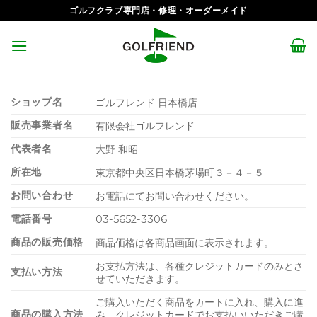
Skip
ゴルフクラブ専門店・修理・オーダーメイド
to
content
ショップ名
ゴルフレンド 日本橋店
販売事業者名
有限会社ゴルフレンド
代表者名
大野 和昭
所在地
東京都中央区日本橋茅場町３－４－５
お問い合わせ
お電話にてお問い合わせください。
電話番号
03-5652-3306
商品の販売価格
商品価格は各商品画面に表示されます。
お支払方法は、各種クレジットカードのみとさ
支払い方法
せていただきます。
ご購入いただく商品をカートに入れ、購入に進
商品の購入方法
み、クレジットカードでお支払いいただきご購